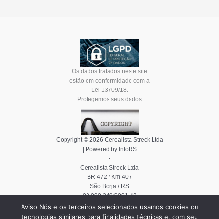
Os dados tratados neste site
estão em conformidade com a
Lei 13709/18.
Protegemos seus dados
Copyright © 2026 Cerealista Streck Ltda
| Powered by InfoRS
-
Cerealista Streck Ltda
BR 472 / Km 407
São Borja / RS
02.990.349/0001-43
Aviso Nós e os terceiros selecionados usamos cookies ou
tecnologias similares para finalidades técnicas e, com seu