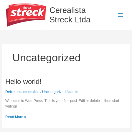
Ir
Cerealista
para
o
Streck Ltda
conteúdo
Uncategorized
Hello world!
Deixe um comentário
/
Uncategorized
/
admin
Welcome to WordPress. This is your first post. Edit or delete it, then start
writing!
Hello
Read More »
world!